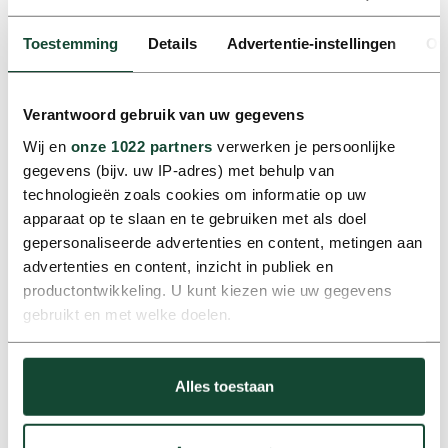
Toestemming
Details
Advertentie-instellingen
Ov
Een mobiliteitsportaal voor jouw organisatie
Eigen afspraken en voorwaarden op één
plek
Verantwoord gebruik van uw gegevens
In enkele klikken voertuigen reserveren
Wij en
onze 1022 partners
verwerken je persoonlijke
gegevens (bijv. uw IP-adres) met behulp van
technologieën zoals cookies om informatie op uw
apparaat op te slaan en te gebruiken met als doel
Ontdek FlexFleet
gepersonaliseerde advertenties en content, metingen aan
advertenties en content, inzicht in publiek en
productontwikkeling. U kunt kiezen wie uw gegevens
FlexSelect
gebruikt en met welke doelen.
Als u het toestaat, willen we ook graag:
Één jaar lang, één maandtarief
Alles toestaan
Informatie verzamelen over uw geografische locatie,
Wissel maximaal 2 keer kosteloos van auto
die tot een paar meter nauwkeurig kan zijn
Het alternatief voor shortlease met
Uw apparaat identificeren door het actief te scannen
keuzevrijheid