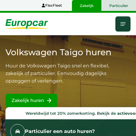
Naar
FlexFleet
Zakelijk
Particulier
hoofdinhoud
Menu
Home
Volkswagen Taigo
huren
Huur de Volkswagen Taigo snel en flexibel,
zakelijk of particulier. Eenvoudig dagelijks
opzeggen of verlengen.
Zakelijk huren
Wereldwijd tot 20% zomerkorting. Bekijk de
actievo
Particulier een auto huren?