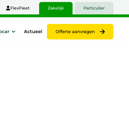
FlexFleet
Zakelijk
Particulier
pcar
Actueel
Offerte aanvragen