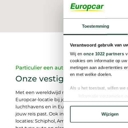
Toestemming
Verantwoord gebruik van u
Wij en
onze 1022 partners
v
cookies om informatie op uw 
Particulier een auto huren via het Europca
metingen aan advertenties en
en met welke doelen.
Onze vestigingen (privé)
Als u het toestaat, willen we
Met een wereldwijd netwerk van
2.600 locaties
Informatie verzamelen ov
Europcar-locatie bij jou in de buurt. Dankzij de 
Uw apparaat identificere
luchthavens en in Europese steden stap je na aan
Lees meer over hoe uw perso
jouw reis past. Ook in Nederland start je jouw re
Wijzigen
toestemming op elk moment wi
locaties: Schiphol, Amsterdam of Eindhoven Airpo