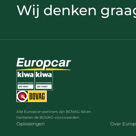
Wij denken graa
Alle Europcar-partners zijn BOVAG-lid en
hanteren de BOVAG-voorwaarden.
Oplossingen
Over Europ