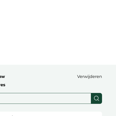
uw
Verwijderen
res