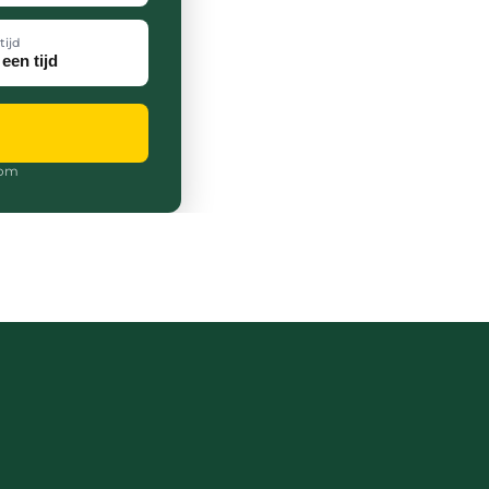
tijd
com