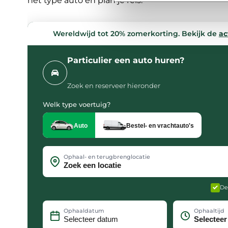
het type auto en plan je reis.
Met cookies passen we onze i
mogelijk en zien we hoe we 
social media, advertenties en
Wereldwijd tot 20% zomerkorting. Bekijk de
ac
alles optimaal aan op jouw v
Particulier een auto huren?
We werken samen met
19 d
Zoek en reserveer hieronder
Welk type voertuig?
Auto
Bestel- en vrachtauto's
Ophaal- en terugbrenglocatie
De
Ophaaldatum
Ophaaltijd