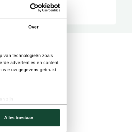
Over
p van technologieën zoals
erde advertenties en content,
en wie uw gegevens gebruikt
an zijn
rinting)
t
detailgedeelte
in. U kunt uw
Alles toestaan