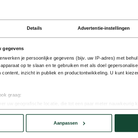
Details
Advertentie-instellingen
w gegevens
erwerken je persoonlijke gegevens (bijv. uw IP-adres) met behul
apparaat op te slaan en te gebruiken met als doel gepersonalise
r-netwerk
 content, inzicht in publiek en productontwikkeling. U kunt kiez
 ook graag:
 in meer dan 130 landen
is er altijd een
er uw geografische locatie, die tot een paar meter nauwkeurig k
uitstekende dekking op internationale
n door het actief te scannen op specifieke eigenschappen (fingerp
komst direct en zorgeloos in de auto die bij
onlijke gegevens worden verwerkt en stel uw voorkeuren in he
is eenvoudig vanaf een van onze drie populaire
Aanpassen
jzigen of intrekken in de Cookieverklaring.
rt. Meteen de weg op? Zoek jouw locatie, kies