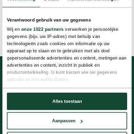
Nederlands recht van toepassing. Geschillen worden
voorgelegd aan de volgens de wet bevoegde rechter in
Verantwoord gebruik van uw gegevens
Nederland.
Wij en
onze 1022 partners
verwerken je persoonlijke
gegevens (bijv. uw IP-adres) met behulp van
©europcar.nl
technologieën zoals cookies om informatie op uw
apparaat op te slaan en te gebruiken met als doel
gepersonaliseerde advertenties en content, metingen aan
advertenties en content, inzicht in publiek en
productontwikkeling. U kunt kiezen wie uw gegevens
Niet helemaal gevonden wat je zocht?
gebruikt en met welke doelen.
Wij denken graag mee!
Als u het toestaat, willen we ook graag:
Neem contact met ons op
Alles toestaan
Informatie verzamelen over uw geografische locatie,
die tot een paar meter nauwkeurig kan zijn
Uw apparaat identificeren door het actief te scannen
Aanpassen
op specifieke eigenschappen (fingerprinting)
Lees meer over hoe uw persoonlijke gegevens worden