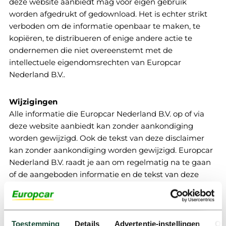
deze website aanbiedt mag voor eigen gebruik
worden afgedrukt of gedownload. Het is echter strikt
verboden om de informatie openbaar te maken, te
kopiëren, te distribueren of enige andere actie te
ondernemen die niet overeenstemt met de
intellectuele eigendomsrechten van Europcar
Nederland B.V..
Wijzigingen
Alle informatie die Europcar Nederland B.V. op of via
deze website aanbiedt kan zonder aankondiging
worden gewijzigd. Ook de tekst van deze disclaimer
kan zonder aankondiging worden gewijzigd. Europcar
Nederland B.V. raadt je aan om regelmatig na te gaan
of de aangeboden informatie en de tekst van deze
disclaimer is gewijzigd.
Toepasselijk recht
Toestemming
Details
Advertentie-instellingen
Ov
Op deze website en de disclaimer is uitsluitend het