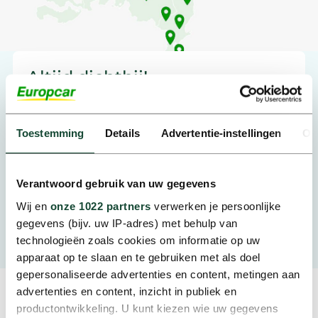
Altijd dichtbij!
Met meer dan 150 uitgiftepunten door heel
Nederland, is er altijd wel een partner in de buurt
Toestemming
Details
Advertentie-instellingen
Ov
die aan jouw mobiliteitswensen kan voldoen.
Verantwoord gebruik van uw gegevens
Zoek een vestiging in de buurt
Wij en
onze 1022 partners
verwerken je persoonlijke
gegevens (bijv. uw IP-adres) met behulp van
technologieën zoals cookies om informatie op uw
apparaat op te slaan en te gebruiken met als doel
gepersonaliseerde advertenties en content, metingen aan
advertenties en content, inzicht in publiek en
productontwikkeling. U kunt kiezen wie uw gegevens
Het laatste nieuws