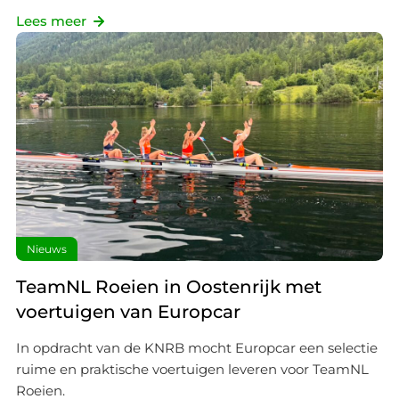
hebt gedeeld. Zo sluit alles optimaal aan op jouw
Lees meer
voorkeuren. Bekijk voor meer details ons
cookie-beleid
.
We werken samen met
19 derden
die uw gegevens
kunnen ontvangen en verwerken.
Nieuws
TeamNL Roeien in Oostenrijk met
voertuigen van Europcar
In opdracht van de KNRB mocht Europcar een selectie
ruime en praktische voertuigen leveren voor TeamNL
Roeien.