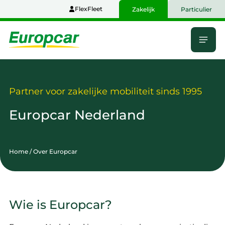
Naar
FlexFleet
Zakelijk
Particulier
hoofdinhoud
Menu
Home
Partner voor zakelijke mobiliteit sinds 1995
Europcar Nederland
Home
/
Over Europcar
Wie is Europcar?