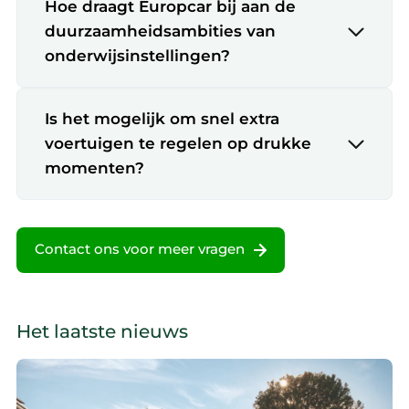
We werken samen met
19 derden
die uw gegevens
Hoe draagt Europcar bij aan de
kunnen ontvangen en verwerken.
duurzaamheidsambities van
onderwijsinstellingen?
Is het mogelijk om snel extra
voertuigen te regelen op drukke
momenten?
Contact ons voor meer vragen
Het laatste nieuws