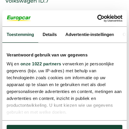
Volkswagen ID.7
Comfort, uitstraling en duurzaamheid komen samen in
deze elektrische auto. Geschikt voor representatieve
ritten of projectmatig vervoer.
Toestemming
Details
Advertentie-instellingen
Ov
Verantwoord gebruik van uw gegevens
Wij en
onze 1022 partners
verwerken je persoonlijke
gegevens (bijv. uw IP-adres) met behulp van
technologieën zoals cookies om informatie op uw
apparaat op te slaan en te gebruiken met als doel
gepersonaliseerde advertenties en content, metingen aan
advertenties en content, inzicht in publiek en
productontwikkeling. U kunt kiezen wie uw gegevens
gebruikt en met welke doelen.
Volkswagen Transporter
Veelzijdige bestelbus die perfect inzetbaar is voor
Als u het toestaat, willen we ook graag: