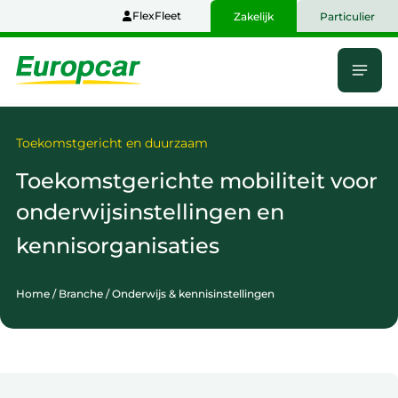
Naar
FlexFleet
Zakelijk
Particulier
hoofdinhoud
Menu
Home
Toekomstgericht en duurzaam
Toekomstgerichte mobiliteit voor
onderwijsinstellingen en
kennisorganisaties
Home
/
Branche
/
Onderwijs & kennisinstellingen