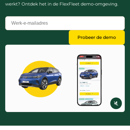
werkt? Ontdek het in de FlexFleet demo-omgeving.
Jouw
zakelijk
e-
Probeer de demo
mailadres
*