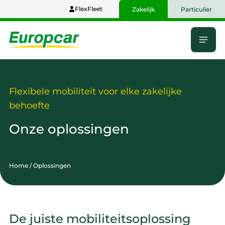
Naar
FlexFleet
Zakelijk
Particulier
hoofdinhoud
Menu
Home
Flexibele mobiliteit voor elke zakelijke
behoefte
Onze oplossingen
Home
/
Oplossingen
De juiste mobiliteitsoplossing