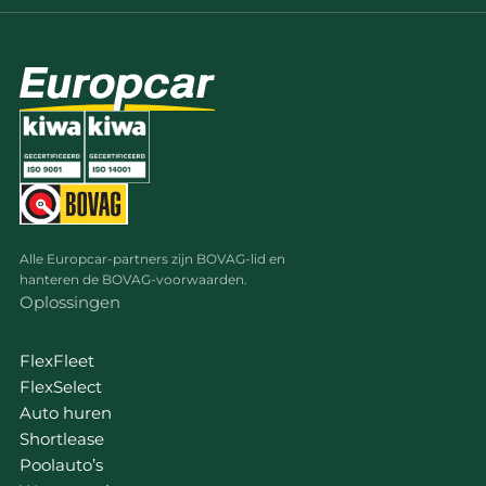
Alle Europcar-partners zijn BOVAG-lid en
hanteren de BOVAG-voorwaarden.
Oplossingen
FlexFleet
FlexSelect
Auto huren
Shortlease
Poolauto’s