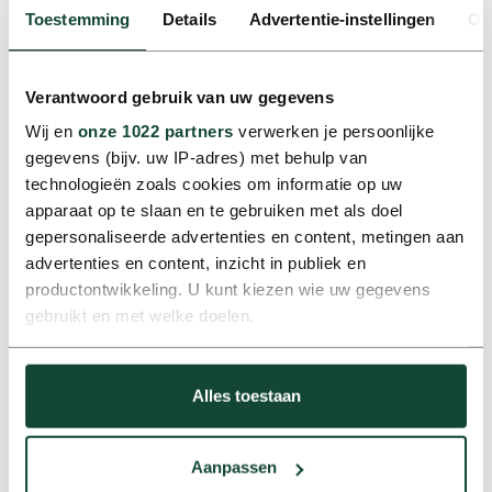
Toestemming
Details
Advertentie-instellingen
Ov
Verantwoord gebruik van uw gegevens
Wij en
onze 1022 partners
verwerken je persoonlijke
gegevens (bijv. uw IP-adres) met behulp van
technologieën zoals cookies om informatie op uw
apparaat op te slaan en te gebruiken met als doel
gepersonaliseerde advertenties en content, metingen aan
Poolauto’s
advertenties en content, inzicht in publiek en
Slimme, gedeelde mobiliteit binnen jouw organisatie. Altijd
beschikbaar voor collega’s die onderweg moeten zijn.
productontwikkeling. U kunt kiezen wie uw gegevens
gebruikt en met welke doelen.
Als u het toestaat, willen we ook graag:
Alles toestaan
Informatie verzamelen over uw geografische locatie,
die tot een paar meter nauwkeurig kan zijn
Uw apparaat identificeren door het actief te scannen
Aanpassen
op specifieke eigenschappen (fingerprinting)