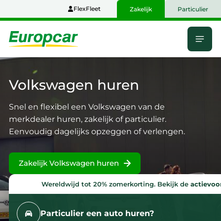
Naar
FlexFleet
Zakelijk
Particulier
hoofdinhoud
Menu
Home
Volkswagen
huren
Snel en flexibel een Volkswagen van de
merkdealer huren, zakelijk of particulier.
Eenvoudig dagelijks opzeggen of verlengen.
Zakelijk Volkswagen huren
Wereldwijd tot 20% zomerkorting. Bekijk de
actievo
Particulier een auto huren?