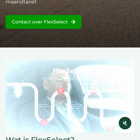
maandtarief.
Contact over FlexSelect
Wat is FlexSelect?