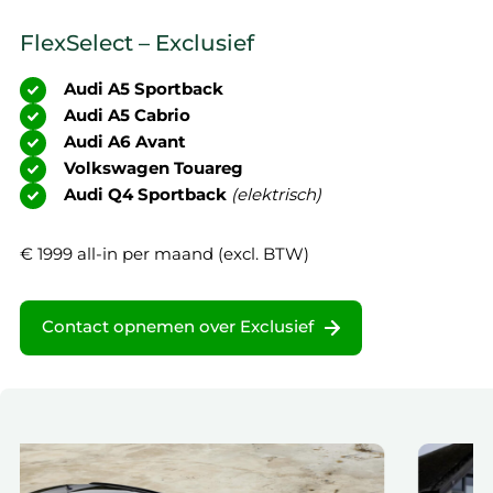
voorkeuren. Bekijk voor meer details ons
cookie-beleid
.
FlexSelect – Exclusief
We werken samen met
19 derden
die uw gegevens
kunnen ontvangen en verwerken.
Audi A5 Sportback
Audi A5 Cabrio
Audi A6 Avant
Volkswagen Touareg
Audi Q4 Sportback
(elektrisch)
€ 1999 all-in per maand (excl. BTW)
Contact opnemen over Exclusief