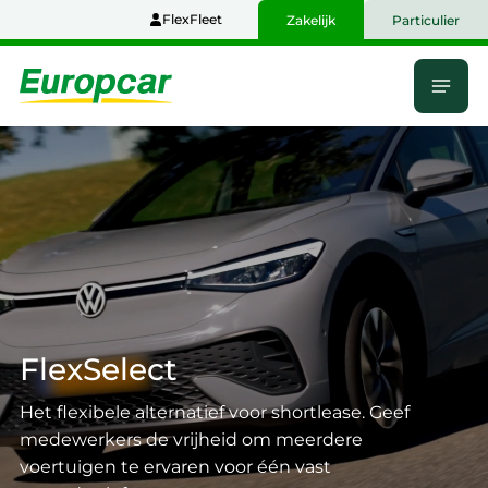
Naar
FlexFleet
Zakelijk
Particulier
hoofdinhoud
Menu
Home
FlexSelect
Het flexibele alternatief voor shortlease. Geef
medewerkers de vrijheid om meerdere
voertuigen te ervaren voor één vast