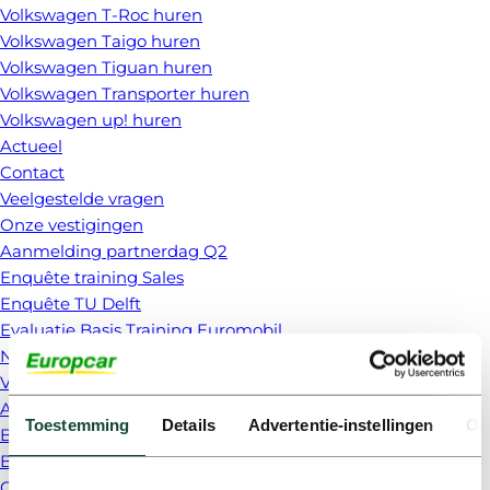
Volkswagen T-Roc huren
Volkswagen Taigo huren
Volkswagen Tiguan huren
Volkswagen Transporter huren
Volkswagen up! huren
Actueel
Contact
Veelgestelde vragen
Onze vestigingen
Aanmelding partnerdag Q2
Enquête training Sales
Enquête TU Delft
Evaluatie Basis Training Euromobil
Nieuwe klant
Vakantie auto 2025
Algemene voorwaarden
Toestemming
Details
Advertentie-instellingen
Ov
Bedankt
Bedankt nieuwe klant
Cookie beleid