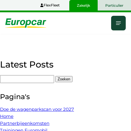
Naar
FlexFleet
Zakelijk
Particulier
hoofdinhoud
Menu
Home
Latest Posts
Zoeken
naar:
Pagina's
Doe de wagenparkscan voor 2027
Home
Partnerbijeenkomsten
Trainingen Euromobil