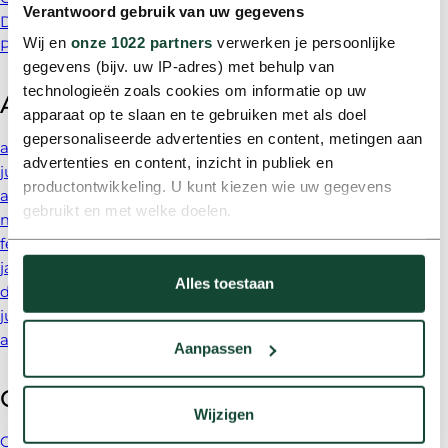
Verantwoord gebruik van uw gegevens
Disclaimer
Wij en
onze 1022 partners
verwerken je persoonlijke
Privacy beleid
gegevens (bijv. uw IP-adres) met behulp van
technologieën zoals cookies om informatie op uw
Archieven
apparaat op te slaan en te gebruiken met als doel
gepersonaliseerde advertenties en content, metingen aan
augustus 2026
advertenties en content, inzicht in publiek en
juli 2026
productontwikkeling. U kunt kiezen wie uw gegevens
april 2026
gebruikt en met welke doelen.
maart 2026
februari 2026
Als u het toestaat, willen we ook graag:
januari 2026
Alles toestaan
Informatie verzamelen over uw geografische locatie,
december 2025
die tot een paar meter nauwkeurig kan zijn
juni 2025
Uw apparaat identificeren door het actief te scannen
april 2025
Aanpassen
op specifieke eigenschappen (fingerprinting)
Lees meer over hoe uw persoonlijke gegevens worden
Categorieën
verwerkt en stel uw voorkeuren in het
detailgedeelte
in.
Wijzigen
U kunt uw toestemming op elk moment wijzigen of
Cases
(7)