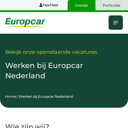
Naar
FlexFleet
Zakelijk
Particulier
hoofdinhoud
Menu
Home
Bekijk onze openstaande vacatures
Werken bij Europcar
Nederland
Home
/
Werken bij Europcar Nederland
Wie zijn wij?