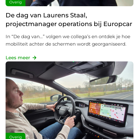
Overig
kunnen maken. We delen deze informatie ook met onze
De dag van Laurens Staal,
partners voor social media, advertenties en analyse. Zij
kunnen dit combineren met gegevens die je al met hen
projectmanager operations bij Europcar
hebt gedeeld. Zo sluit alles optimaal aan op jouw
In “De dag van…” volgen we collega’s en ontdek je hoe
voorkeuren. Bekijk voor meer details ons
cookie-beleid
.
mobiliteit achter de schermen wordt georganiseerd.
We werken samen met
19 derden
die uw gegevens
Lees meer
kunnen ontvangen en verwerken.
Overig