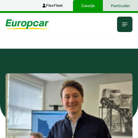
Naar
FlexFleet
Zakelijk
Particulier
hoofdinhoud
Menu
Home