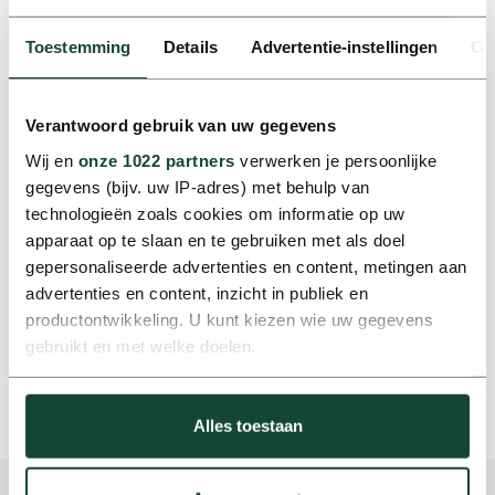
‘Het mooiste is dat je direct impact
ziet.’
Toestemming
Details
Advertentie-instellingen
Ov
Aan het einde van de dag staan er vaak meerdere tests
en updates klaar. Nieuwe workflows worden
Verantwoord gebruik van uw gegevens
gecontroleerd, feedback wordt verwerkt en plannen
voor de volgende stap worden uitgewerkt. Voor
Wij en
onze 1022 partners
verwerken je persoonlijke
Laurens zit de voldoening in direct zichtbare impact op
gegevens (bijv. uw IP-adres) met behulp van
de operatie. Minder handmatig werk, meer overzicht
technologieën zoals cookies om informatie op uw
en een efficiëntere manier van werken. Door data,
apparaat op te slaan en te gebruiken met als doel
techniek en proceskennis te combineren draagt hij bij
gepersonaliseerde advertenties en content, metingen aan
aan een toekomstbestendige mobiliteitsorganisatie.
advertenties en content, inzicht in publiek en
productontwikkeling. U kunt kiezen wie uw gegevens
gebruikt en met welke doelen.
Neem contact op
Als u het toestaat, willen we ook graag:
Alles toestaan
Informatie verzamelen over uw geografische locatie,
die tot een paar meter nauwkeurig kan zijn
Uw apparaat identificeren door het actief te scannen