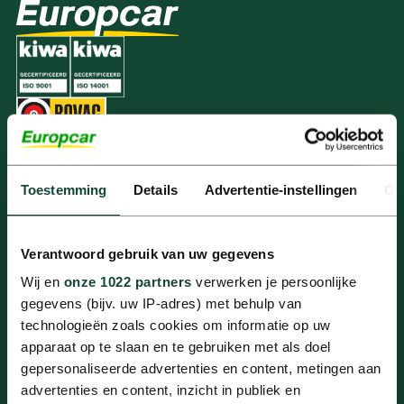
Alle Europcar-partners zijn BOVAG-lid en
hanteren de BOVAG-voorwaarden.
Toestemming
Details
Advertentie-instellingen
Ov
Oplossingen
FlexFleet
Verantwoord gebruik van uw gegevens
FlexSelect
Wij en
onze 1022 partners
verwerken je persoonlijke
Auto huren
gegevens (bijv. uw IP-adres) met behulp van
Shortlease
technologieën zoals cookies om informatie op uw
Poolauto’s
apparaat op te slaan en te gebruiken met als doel
Wagenpark
gepersonaliseerde advertenties en content, metingen aan
Over Europcar
advertenties en content, inzicht in publiek en