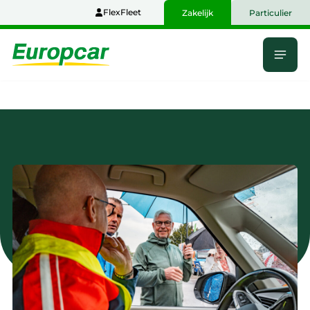
Naar
FlexFleet
Zakelijk
Particulier
hoofdinhoud
Menu
Home