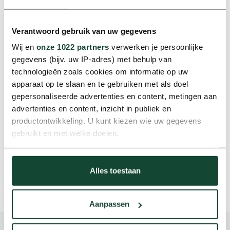
Planning als fundament
Verantwoord gebruik van uw gegevens
Voor Euromobil is de planning dan ook een essentieel
onderdeel van het totale project. Hier komen de
Wij en
onze 1022 partners
verwerken je persoonlijke
uitvraag, de beschikbaarheid, de kwaliteit en de
gegevens (bijv. uw IP-adres) met behulp van
logistiek samen. Juist door die onderdelen vroegtijdig
technologieën zoals cookies om informatie op uw
met elkaar te verbinden, ontstaat een aanpak die
apparaat op te slaan en te gebruiken met als doel
werkt. Voor de Roparun betekent dat ieder jaar
gepersonaliseerde advertenties en content, metingen aan
opnieuw een mobiliteitsoplossing die niet alleen
advertenties en content, inzicht in publiek en
uitvoerbaar is, maar ook vertrouwen geeft. Nog voordat
productontwikkeling. U kunt kiezen wie uw gegevens
het eerste voertuig is uitgeleverd.
gebruikt en met welke doelen.
Als u het toestaat, willen we ook graag:
Neem contact op
Alles toestaan
Informatie verzamelen over uw geografische locatie,
die tot een paar meter nauwkeurig kan zijn
Uw apparaat identificeren door het actief te scannen
Aanpassen
op specifieke eigenschappen (fingerprinting)
Lees meer over hoe uw persoonlijke gegevens worden