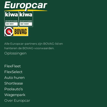
Alle Europcar-partners zijn BOVAG-lid en
hanteren de BOVAG-voorwaarden.
Oplossingen
FlexFleet
FlexSelect
Auto huren
Shortlease
Poolauto’s
Wagenpark
Over Europcar