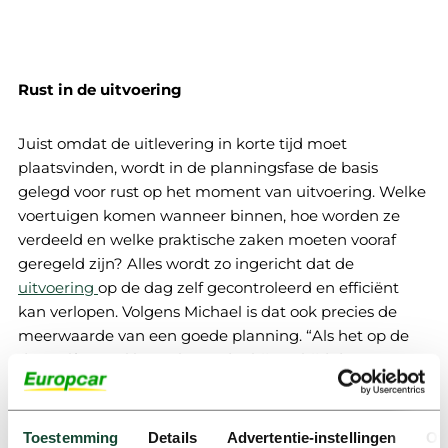
Rust in de uitvoering
Juist omdat de uitlevering in korte tijd moet
plaatsvinden, wordt in de planningsfase de basis
gelegd voor rust op het moment van uitvoering. Welke
voertuigen komen wanneer binnen, hoe worden ze
verdeeld en welke praktische zaken moeten vooraf
geregeld zijn? Alles wordt zo ingericht dat de
uitvoering
op de dag zelf gecontroleerd en efficiënt
kan verlopen. Volgens Michael is dat ook precies de
meerwaarde van een goede planning. “Als het op de
dag zelf soepel loopt, komt dat bijna altijd door wat er
vooraf goed is gedaan. De klant moet erop kunnen
vertrouwen dat het geregeld is.”
Toestemming
Details
Advertentie-instellingen
Ov