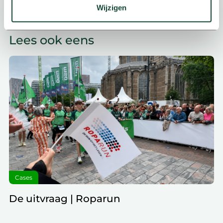
verwerkt en stel uw voorkeuren in het
detailgedeelte
in.
Wijzigen
U kunt uw toestemming op elk moment wijzigen of
intrekken in de Cookieverklaring.
Lees ook eens
Met cookies passen we onze inhoud en advertenties aan
op wat jij interessant vindt, maken we social media-
functies mogelijk en zien we hoe we onze site nóg beter
kunnen maken. We delen deze informatie ook met onze
partners voor social media, advertenties en analyse. Zij
kunnen dit combineren met gegevens die je al met hen
hebt gedeeld. Zo sluit alles optimaal aan op jouw
voorkeuren. Bekijk voor meer details ons
cookie-beleid
.
We werken samen met
19 derden
die uw gegevens
kunnen ontvangen en verwerken.
Cases
De uitvraag | Roparun